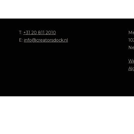
T:
+31 20 811 2010
Me
E:
info@creatorsdock.nl
10
Ne
We
Al