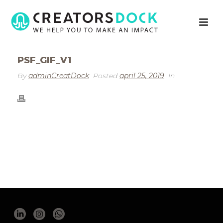
PSF_GIF_V1
By
adminCreatDock
Posted
april 25, 2019
In